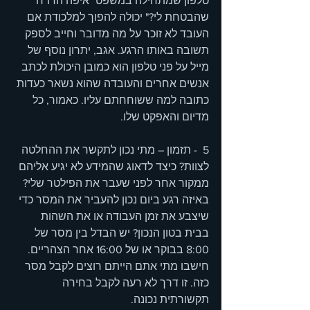
טלפון שמתחילה במשפט "איפה הדו"ח 
שהבטחת לי?" יכולה להפוך למלכודת אם 
העובד לא זוכר על מה מדובר וחייב לספק 
תשובה באותו הרגע. אגב, יתרון נוסף של 
מייל על פני טלפון הוא כמובן היכולת לכתב 
אנשים אחרים והעובדה שהוא נשאר כעדות 
כתובה למה ששוחחתם עליו. כאמור, כל 
מדיום והאפקט שלו.
5  - תזמון – מתי נכון לתקשר את ההחלטה 
לצוות? כיצד לדאוג שהמידע לא יגיע אליהם 
ממקור אחר לפני שעבר את הפילטר שלי? 
באיזה רגע ביום נכון להעביר את המסר כדי 
שיצבע את זמן העבודה או את השהות 
בבית בטון הנכון? יש הבדל בין מסר של 
8:00 בבוקר או של 16:00 אחר הצהריים. 
חישבו מתי אתם הייתם רוצים לקבל מסר 
כזה. זו דרך לא רעה לקבל בחירה 
תקשורתית נכונה.