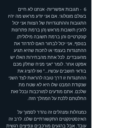
6  - תגובות אפשריות- אנחנו לא חיים 
בעולם מונולוגי. אם אני יודע מראש מה יהיו 
התגובות וההתנגדויות של הצוות אני יכול 
להכין תשובות מראש (הן ברמת פתרונות 
קונקרטיים והן ברמת תשובה מילולית). 
בנוסף, אני יכול לבחור האם להדהד את 
ההתנגדות בעצמי או לחכות שהיא תגיע 
מהעובדים. לכל אחת מהבחירות האלו יש 
אפקט אחר. לומר "אני מניח שחלק מכם 
בודאי חושבים עכשיו..." ואז להציג את 
ההתנגדות זו דרך טובה להראות לצד השני 
שנקודת המבט שלו היא לא שטח מת 
שלכם. אתם מודעים למורכבות ובכל זאת 
החלטתם ללכת על המהלך הזה.
כמנהלות ומנהלים זה נהדר לסמוך על 
האינסטינקטים התקשורתיים שלנו. לרב זה 
עובד. אבל ברגעים מורכבים ונפיצים רגשית 