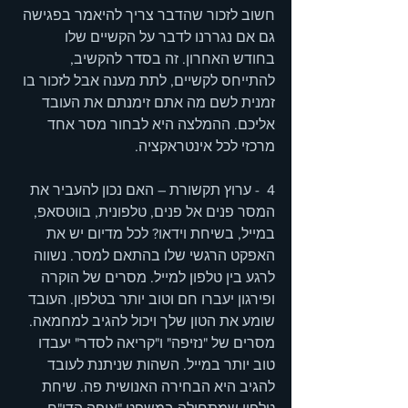
חשוב לזכור שהדבר צריך להיאמר בפגישה 
גם אם נגררנו לדבר על הקשיים שלו 
בחודש האחרון. זה בסדר להקשיב, 
להתייחס לקשיים, לתת מענה אבל לזכור בו 
זמנית לשם מה אתם זימנתם את העובד 
אליכם. ההמלצה היא לבחור מסר אחד 
מרכזי לכל אינטראקציה.
4  - ערוץ תקשורת – האם נכון להעביר את 
המסר פנים אל פנים, טלפונית, בווטסאפ, 
במייל, בשיחת וידאו? לכל מדיום יש את 
האפקט הרגשי שלו בהתאם למסר. נשווה 
לרגע בין טלפון למייל. מסרים של הוקרה 
ופירגון יעברו חם וטוב יותר בטלפון. העובד 
שומע את הטון שלך ויכול להגיב למחמאה. 
מסרים של "נזיפה" ו"קריאה לסדר" יעבדו 
טוב יותר במייל. השהות שניתנת לעובד 
להגיב היא הבחירה האנושית פה. שיחת 